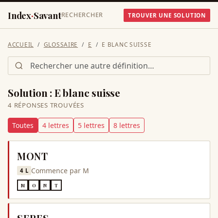
Index
·
Savant
RECHERCHER
TROUVER UNE SOLUTION
ACCUEIL
GLOSSAIRE
E
E BLANC SUISSE
Solution :
E blanc suisse
4
RÉPONSE
S
TROUVÉE
S
Toutes
4
lettre
s
5
lettre
s
8
lettre
s
MONT
Commence par
M
4
L
M
O
N
T