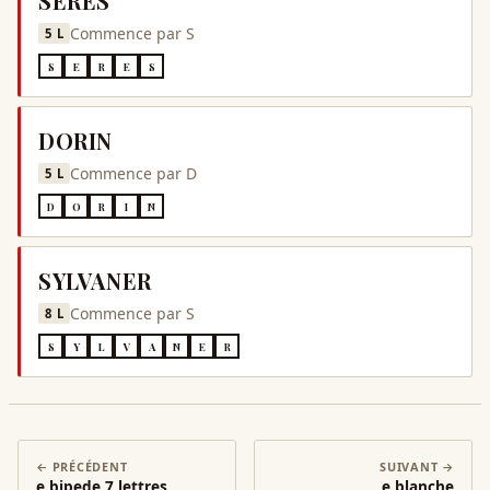
SERES
Commence par
S
5
L
S
E
R
E
S
DORIN
Commence par
D
5
L
D
O
R
I
N
SYLVANER
Commence par
S
8
L
S
Y
L
V
A
N
E
R
← PRÉCÉDENT
SUIVANT →
e bipede 7 lettres
e blanche