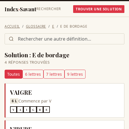
Index
·
Savant
RECHERCHER
TROUVER UNE SOLUTION
ACCUEIL
GLOSSAIRE
E
E DE BORDAGE
Solution :
E de bordage
4
RÉPONSE
S
TROUVÉE
S
Toutes
6
lettre
s
7
lettre
s
9
lettre
s
VAIGRE
Commence par
V
6
L
V
A
I
G
R
E