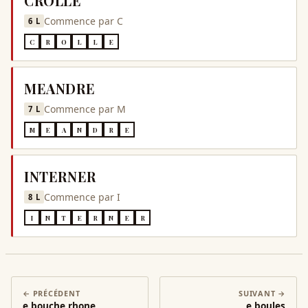
CROLLE
Commence par
C
6
L
C
R
O
L
L
E
MEANDRE
Commence par
M
7
L
M
E
A
N
D
R
E
INTERNER
Commence par
I
8
L
I
N
T
E
R
N
E
R
← PRÉCÉDENT
SUIVANT →
e bouche rhone
e boules