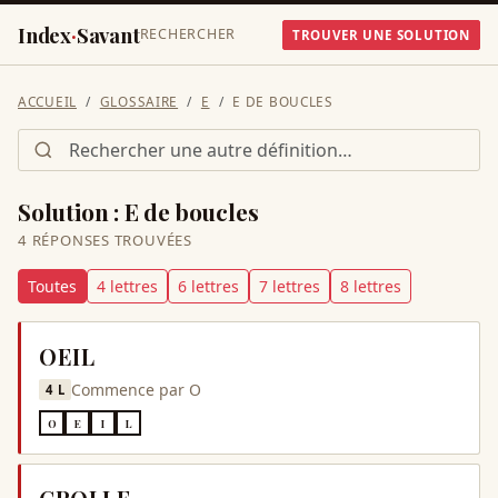
Index
·
Savant
RECHERCHER
TROUVER UNE SOLUTION
ACCUEIL
GLOSSAIRE
E
E DE BOUCLES
Solution :
E de boucles
4
RÉPONSE
S
TROUVÉE
S
Toutes
4
lettre
s
6
lettre
s
7
lettre
s
8
lettre
s
OEIL
Commence par
O
4
L
O
E
I
L