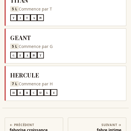
TITAN
Commence par
T
5
L
T
I
T
A
N
GEANT
Commence par
G
5
L
G
E
A
N
T
HERCULE
Commence par
H
7
L
H
E
R
C
U
L
E
← PRÉCÉDENT
SUIVANT →
faborise croissance
fabre intime