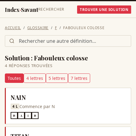
Index
·
Savant
RECHERCHER
TROUVER UNE SOLUTION
ACCUEIL
GLOSSAIRE
F
FABOULEUX COLOSSE
Solution :
Fabouleux colosse
4
RÉPONSE
S
TROUVÉE
S
Toutes
4
lettre
s
5
lettre
s
7
lettre
s
NAIN
Commence par
N
4
L
N
A
I
N