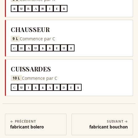
R
U
B
A
N
I
E
R
CHAUSSEUR
Commence par
C
9
L
C
H
A
U
S
S
E
U
R
CUISSARDES
Commence par
C
10
L
C
U
I
S
S
A
R
D
E
S
← PRÉCÉDENT
SUIVANT →
fabricant bolero
fabricant bouchon