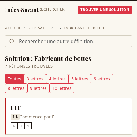
Index
·
Savant
RECHERCHER
TROUVER UNE SOLUTION
ACCUEIL
GLOSSAIRE
F
FABRICANT DE BOTTES
Solution :
Fabricant de bottes
7
RÉPONSE
S
TROUVÉE
S
Toutes
3
lettre
s
4
lettre
s
5
lettre
s
6
lettre
s
8
lettre
s
9
lettre
s
10
lettre
s
FIT
Commence par
F
3
L
F
I
T