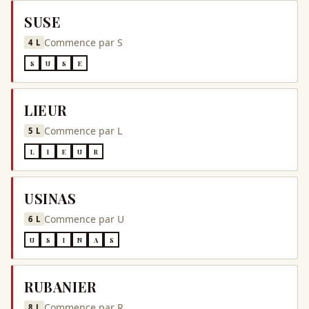
SUSE
Commence par
S
4
L
S
U
S
E
LIEUR
Commence par
L
5
L
L
I
E
U
R
USINAS
Commence par
U
6
L
U
S
I
N
A
S
RUBANIER
Commence par
R
8
L