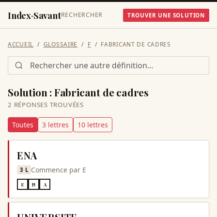
Index
·
Savant
RECHERCHER
TROUVER UNE SOLUTION
ACCUEIL
GLOSSAIRE
F
FABRICANT DE CADRES
Solution :
Fabricant de cadres
2
RÉPONSE
S
TROUVÉE
S
Toutes
3
lettre
s
10
lettre
s
ENA
Commence par
E
3
L
E
N
A