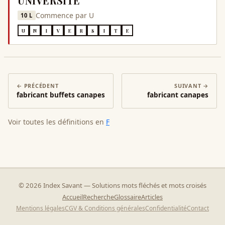
UNIVERSITE
Commence par
U
10
L
U
N
I
V
E
R
S
I
T
E
← PRÉCÉDENT
SUIVANT →
fabricant buffets canapes
fabricant canapes
Voir toutes les définitions en
F
©
2026
Index Savant — Solutions mots fléchés et mots croisés
Accueil
Recherche
Glossaire
Articles
Mentions légales
CGV & Conditions générales
Confidentialité
Contact