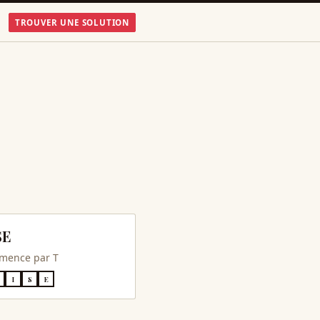
TROUVER UNE SOLUTION
SE
mence par
T
I
S
E