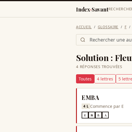
Index
·
Savant
RECHERCHE
ACCUEIL
GLOSSAIRE
F
Solution :
Fle
4
RÉPONSE
S
TROUVÉE
S
Toutes
4
lettre
s
5
lettr
EMBA
Commence par
E
4
L
E
M
B
A