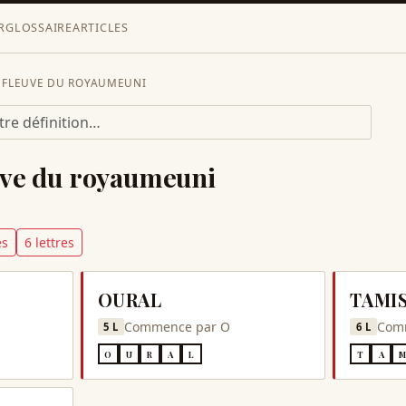
R
GLOSSAIRE
ARTICLES
FLEUVE DU ROYAUMEUNI
uve du royaumeuni
e
s
6
lettre
s
OURAL
TAMI
Commence par
O
Com
5
L
6
L
O
U
R
A
L
T
A
M