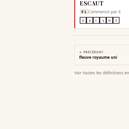
ESCAUT
Commence par
E
6
L
E
S
C
A
U
T
← PRÉCÉDENT
fleuve royaume uni
Voir toutes les définitions e