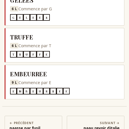
GELEES
Commence par
G
6
L
G
E
L
E
E
S
TRUFFE
Commence par
T
6
L
T
R
U
F
F
E
EMBEURREE
Commence par
E
9
L
E
M
B
E
U
R
R
E
E
← PRÉCÉDENT
SUIVANT →
paasse par fusil
paau revoir ditalie