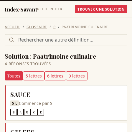
Index
·
Savant
RECHERCHER
TROUVER UNE SOLUTION
ACCUEIL
GLOSSAIRE
P
PAATRIMOINE CULINAIRE
Solution :
Paatrimoine culinaire
4
RÉPONSE
S
TROUVÉE
S
Toutes
5
lettre
s
6
lettre
s
9
lettre
s
SAUCE
Commence par
S
5
L
S
A
U
C
E