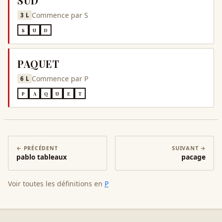
SUD
Commence par
S
3
L
S
U
D
PAQUET
Commence par
P
6
L
P
A
Q
U
E
T
← PRÉCÉDENT
SUIVANT →
pablo tableaux
pacage
Voir toutes les définitions en
P