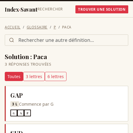
Index
·
Savant
RECHERCHER
TROUVER UNE SOLUTION
ACCUEIL
GLOSSAIRE
P
PACA
Solution :
Paca
3
RÉPONSE
S
TROUVÉE
S
Toutes
3
lettre
s
6
lettre
s
GAP
Commence par
G
3
L
G
A
P