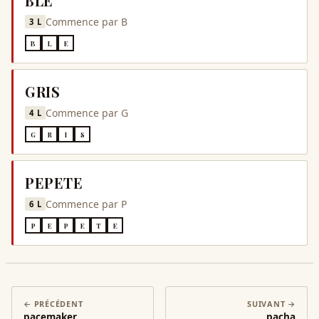
BLE
Commence par
B
3
L
B
L
E
GRIS
Commence par
G
4
L
G
R
I
S
PEPETE
Commence par
P
6
L
P
E
P
E
T
E
← PRÉCÉDENT
SUIVANT →
pacemaker
pacha