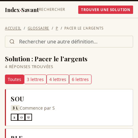
Index
·
Savant
RECHERCHER
TROUVER UNE SOLUTION
ACCUEIL
GLOSSAIRE
P
PACER LE L'ARGENTS
Solution :
Pacer le l'argents
4
RÉPONSE
S
TROUVÉE
S
Toutes
3
lettre
s
4
lettre
s
6
lettre
s
SOU
Commence par
S
3
L
S
O
U