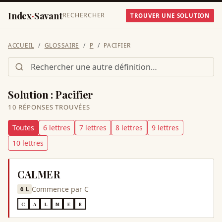
Index
·
Savant
RECHERCHER
TROUVER UNE SOLUTION
ACCUEIL
GLOSSAIRE
P
PACIFIER
Solution :
Pacifier
10
RÉPONSE
S
TROUVÉE
S
Toutes
6
lettre
s
7
lettre
s
8
lettre
s
9
lettre
s
10
lettre
s
CALMER
Commence par
C
6
L
C
A
L
M
E
R