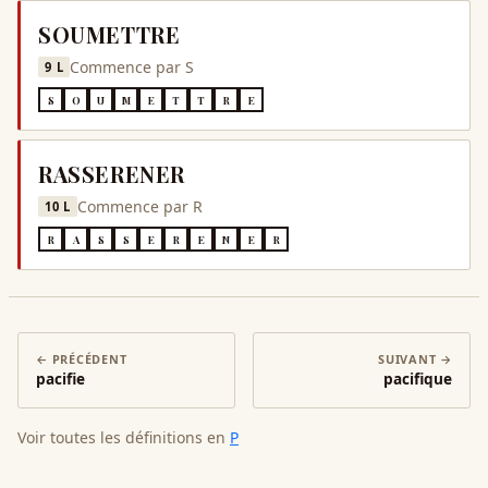
SOUMETTRE
Commence par
S
9
L
S
O
U
M
E
T
T
R
E
RASSERENER
Commence par
R
10
L
R
A
S
S
E
R
E
N
E
R
← PRÉCÉDENT
SUIVANT →
pacifie
pacifique
Voir toutes les définitions en
P