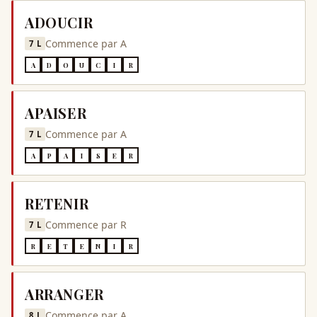
ADOUCIR
Commence par
A
7
L
A
D
O
U
C
I
R
APAISER
Commence par
A
7
L
A
P
A
I
S
E
R
RETENIR
Commence par
R
7
L
R
E
T
E
N
I
R
ARRANGER
Commence par
A
8
L