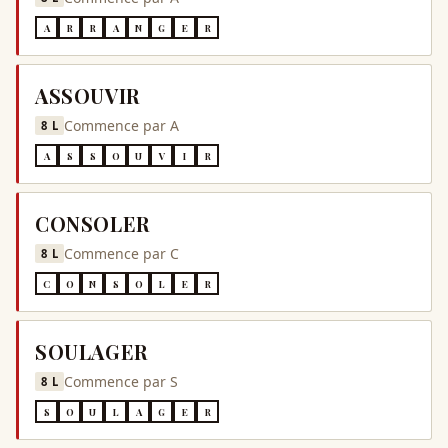
A
R
R
A
N
G
E
R
ASSOUVIR
Commence par
A
8
L
A
S
S
O
U
V
I
R
CONSOLER
Commence par
C
8
L
C
O
N
S
O
L
E
R
SOULAGER
Commence par
S
8
L
S
O
U
L
A
G
E
R