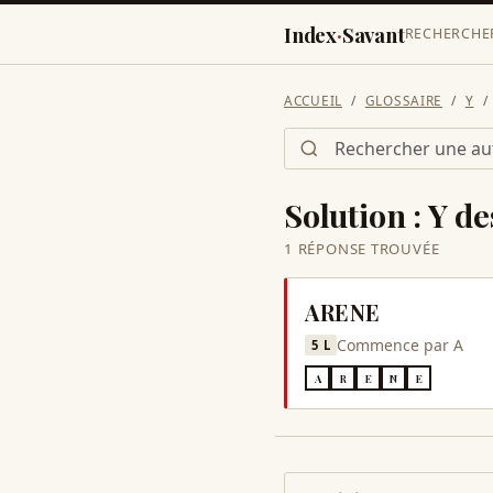
Index
·
Savant
RECHERCHE
ACCUEIL
GLOSSAIRE
Y
Solution :
Y de
1
RÉPONSE
TROUVÉE
ARENE
Commence par
A
5
L
A
R
E
N
E