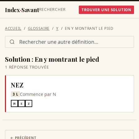
Index
·
Savant
RECHERCHER
TROUVER UNE SOLUTION
ACCUEIL
GLOSSAIRE
Y
EN Y MONTRANT LE PIED
Solution :
En y montrant le pied
1
RÉPONSE
TROUVÉE
NEZ
Commence par
N
3
L
N
E
Z
← PRÉCÉDENT