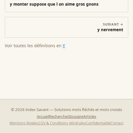
y monter suppose que l on aime gros gnons
SUIVANT →
y nervement
Voir toutes les définitions en
Y
©
2026
Index Savant — Solutions mots fléchés et mots croisés
Accueil
Recherche
Glossaire
Articles
Mentions légales
CGV & Conditions générales
Confidentialité
Contact