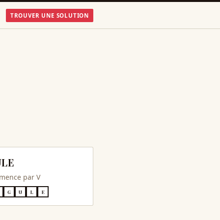
TROUVER UNE SOLUTION
ULE
mence par
V
G
U
L
E