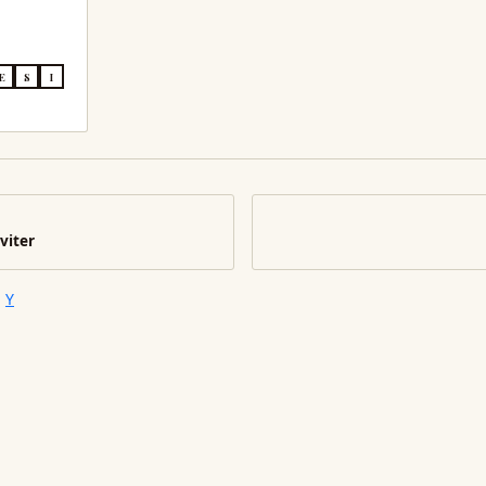
E
S
I
viter
n
Y