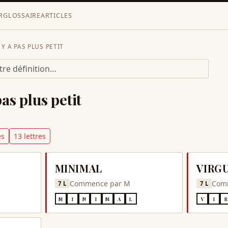
R
GLOSSAIRE
ARTICLES
Y A PAS PLUS PETIT
pas plus petit
e
s
13
lettre
s
MINIMAL
VIRG
Commence par
M
Com
7
L
7
L
M
I
N
I
M
A
L
V
I
R