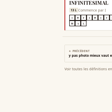
INFINITESIMAL
Commence par
I
13
L
I
N
F
I
N
I
T
M
A
L
← PRÉCÉDENT
y pas photo mieux vaut e
Voir toutes les définitions e