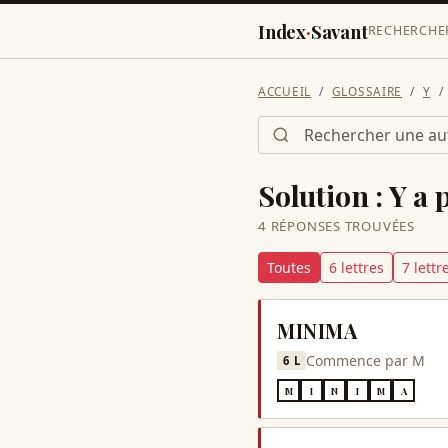
Index
·
Savant
RECHERCHE
ACCUEIL
GLOSSAIRE
Y
Solution :
Y a 
4
RÉPONSE
S
TROUVÉE
S
Toutes
6
lettre
s
7
lettr
MINIMA
Commence par
M
6
L
M
I
N
I
M
A