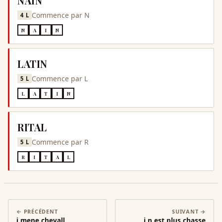
NAIN
Commence par
N
4
L
N
A
I
N
LATIN
Commence par
L
5
L
L
A
T
I
N
RITAL
Commence par
R
5
L
R
I
T
A
L
← PRÉCÉDENT
SUIVANT →
i mene chevall
i n est plus chasse