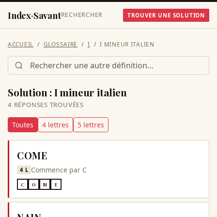
Index
·
Savant
RECHERCHER
TROUVER UNE SOLUTION
ACCUEIL
GLOSSAIRE
I
I MINEUR ITALIEN
Solution :
I mineur italien
4
RÉPONSE
S
TROUVÉE
S
Toutes
4
lettre
s
5
lettre
s
COME
Commence par
C
4
L
C
O
M
E