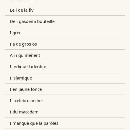
Le i de la fiv
De i gasdemi bouteille
I grec
I a de gros os
A i i qu menent
I indique l identite
I islamique
I en jaune fonce
I l celebre archer
I du macadam
I manque que la paroles