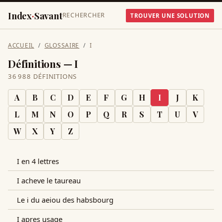
Index
·
Savant
RECHERCHER
TROUVER UNE SOLUTION
ACCUEIL
GLOSSAIRE
I
Définitions —
I
36 988 DÉFINITIONS
A
B
C
D
E
F
G
H
I
J
K
L
M
N
O
P
Q
R
S
T
U
V
W
X
Y
Z
I en 4 lettres
I acheve le taureau
Le i du aeiou des habsbourg
I apres usage