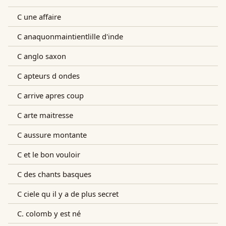
C une affaire
C anaquonmaintientlille d'inde
C anglo saxon
C apteurs d ondes
C arrive apres coup
C arte maitresse
C aussure montante
C et le bon vouloir
C des chants basques
C ciele qu il y a de plus secret
C. colomb y est né