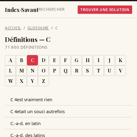
Index
·
Savant
RECHERCHER
TROUVER UNE SOLUTION
ACCUEIL
GLOSSAIRE
C
Définitions —
C
71 800 DÉFINITIONS
A
B
C
D
E
F
G
H
I
J
K
L
M
N
O
P
Q
R
S
T
U
V
W
X
Y
Z
C 4est vraiment rien
C 4etait un souci autrefois
C.-a-d. en latin
C.-a-d. des latins