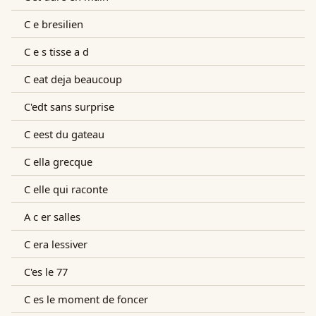
C e bresilien
C e s tisse a d
C eat deja beaucoup
C'edt sans surprise
C eest du gateau
C ella grecque
C elle qui raconte
A c er salles
C era lessiver
C'es le 77
C es le moment de foncer