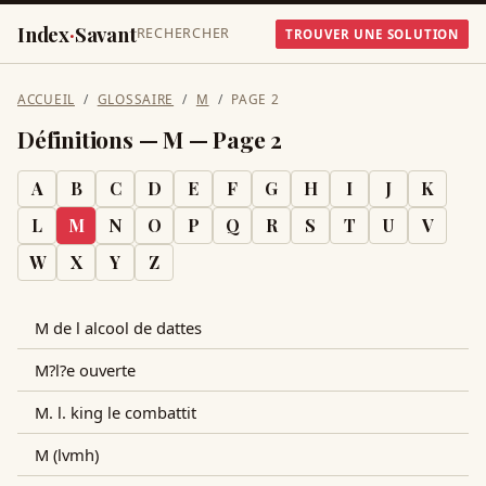
Index
·
Savant
RECHERCHER
TROUVER UNE SOLUTION
ACCUEIL
GLOSSAIRE
M
PAGE
2
Définitions —
M
— Page
2
A
B
C
D
E
F
G
H
I
J
K
L
M
N
O
P
Q
R
S
T
U
V
W
X
Y
Z
M de l alcool de dattes
M?l?e ouverte
M. l. king le combattit
M (lvmh)