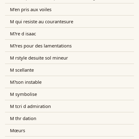
M'en pris aux voiles
M qui resiste au courantesure
M?re d isaac
M?res pour des lamentations
M rstyle desuite sol mineur
M scellante
M?son instable
M symbolise
M tcri d admiration
M thr dation
Mœurs